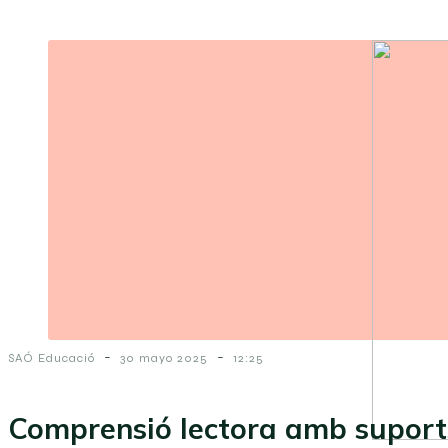
-
-
SAÓ Educació
30 mayo 2025
12:25
Comprensió lectora amb suports