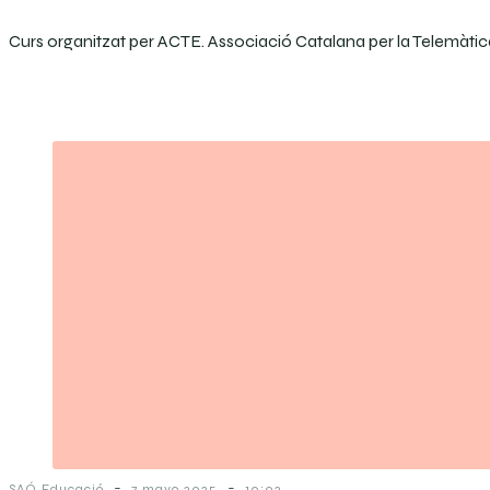
Curs organitzat per ACTE. Associació Catalana per la Telemàtica
-
-
SAÓ Educació
7 mayo 2025
10:02