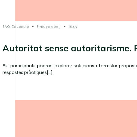
-
-
SAÓ Educació
6 mayo 2025
16:59
Autoritat sense autoritarisme. P
Els participants podran explorar solucions i formular propos
respostes pràctiques[…]