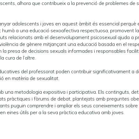
escents, alhora que contribueix a la prevenció de problemes de 
nyar adolescents i joves en aquest àmbit és essencial perquè 
t humà a una educació sexoafectiva respectuosa, promovent la s
nguts relacionats amb el desenvolupament psicosexual ajuda a pre
 violència de gènere mitjançant una educació basada en el respect
a presa de decisions sexuals informades i responsables facilita
a cura de l’altre.
ducatives del professorat poden contribuir significativament a 
ó en matèria de sexualitat.
 una metodologia expositiva i participativa. Els continguts, det
tats pràctiques i fòrums de debat, plantejats amb preguntes obert
pants puguin comprendre i ampliar els seus coneixements sobre 
n eines útils per a la seva pràctica educativa amb joves.