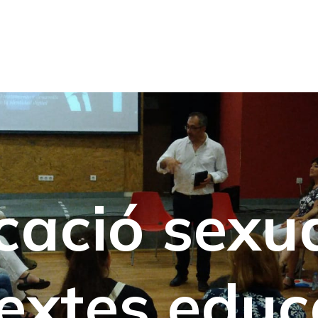
cació sexua
extes educ