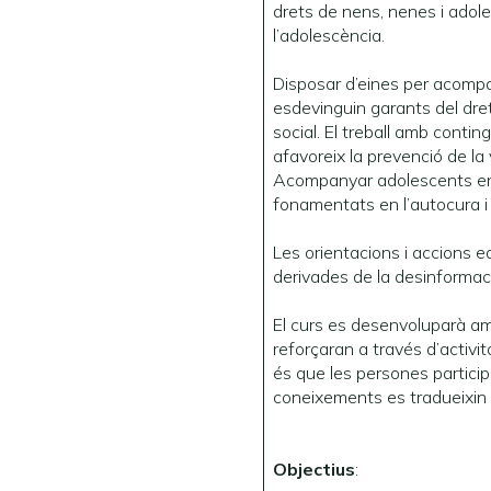
drets de nens, nenes i adol
l’adolescència.
Disposar d’eines per acompa
esdevinguin garants del dre
social. El treball amb conti
afavoreix la prevenció de la
Acompanyar adolescents en l
fonamentats en l’autocura i l
Les orientacions i accions e
derivades de la desinformaci
El curs es desenvoluparà amb
reforçaran a través d’activi
és que les persones partici
coneixements es tradueixin e
Objectius
: