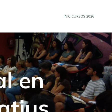
INICI
CURSOS 2026
l en
atius