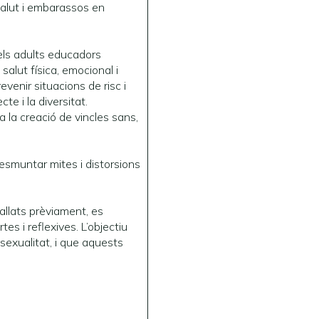
salut i embarassos en
els adults educadors
alut física, emocional i
venir situacions de risc i
e i la diversitat.
 la creació de vincles sans,
desmuntar mites i distorsions
allats prèviament, es
es i reflexives. L’objectiu
sexualitat, i que aquests