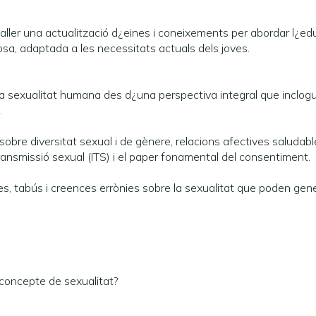
l taller una actualització d¿eines i coneixements per abordar l¿
uosa, adaptada a les necessitats actuals dels joves.
a sexualitat humana des d¿una perspectiva integral que inclogui
.
obre diversitat sexual i de gènere, relacions afectives saludab
ansmissió sexual (ITS) i el paper fonamental del consentiment.
tes, tabús i creences errònies sobre la sexualitat que poden gener
l concepte de sexualitat?