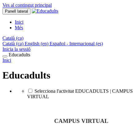
Ves al contingut principal
Panell lateral
Inici
Més
Català ‎(ca)‎
Català ‎(ca)‎
English ‎(en)‎
Español - Internacional ‎(es)‎
Inicia la sessió
Educadults
Inici
Educadults
Selecciona l'activitat EDUCADULTS | CAMPUS
VIRTUAL
CAMPUS VIRTUAL