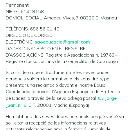
Permanent
NIF: G- 61418158
DOMICILI SOCIAL: Amadeu Vives, 7 08320 El Masnou
TELÈFONS: 686 56 01 49.
DIRECCIÓ DE CORREU
ELECTRÒNIC:
saoeducacio@gmail.com
DADES D’INSCRIPCIÓ EN EL REGISTRE
D’ASSOCIACIONS: Registre d’Associacions n. 19769.–
Registre d’associacions de la Generalitat de Catalunya
Si considera que el tractament de les seves dades
personals vulnera la normativa o els seus drets, pot
presentar una reclamació davant el nostre Equip
Coordinador, o davant l’Agència Espanyola de Protecció
de Dades, a través de la seva adreça postal:
C / Jorge
Juan, nº 6
, C.P. 28001, Madrid (Espanya).
Hem obtingut les seves dades personals perquè vostè va
sol·licitar la recepció de les informacions relatives
activitats relacionades amb la formació i l’impuls de